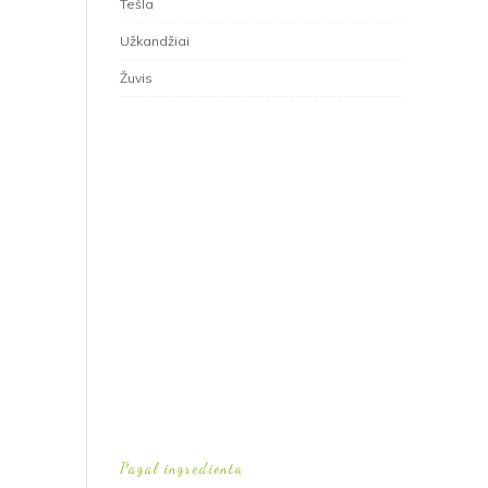
Tešla
Užkandžiai
Žuvis
Pagal ingredientą