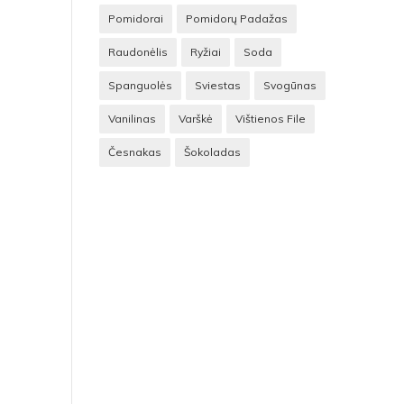
Pomidorai
Pomidorų Padažas
Raudonėlis
Ryžiai
Soda
Spanguolės
Sviestas
Svogūnas
Vanilinas
Varškė
Vištienos File
Česnakas
Šokoladas