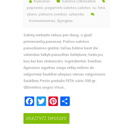
Kulinaras
Salotos
,
Užkandžiai
paprasta pagaminti
,
salotos
,
salotos su feta
,
skanu pietums
,
sveikas uzkandis
įraše
Komentavimas išjungtas
Gaminame
salotas
Salotų niekada nebus per daug, o ypač
su
primenančių pavasarį. Pačios salotos
feta
paruošiamos greitai, tačiau būtina bent dvi
ir
valandas laikyti paruoštas šaldytuve, tada jos
agurkais
bus kur kas skanesnės. Ingredientai: šviežias
ilgavaisis agurkas sauja sėklų mišinio du
valgomieji šaukštai aliejaus vienas valgomasis
šaukštas Pesto padažo FETA sūrio 300 gr.
džiovintos uogos Visus…
F
T
Pi
S
a
w
nt
h
c
itt
er
ar
SKAITYTI DAUGIAU
e
er
e
e