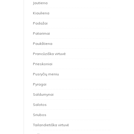
Jautiena
Kiauliena
Padažai
Patarimai
Paukštiena
Prancūziška virtuvė
Prieskoniai
Pusryčių meniu
Pyragai
Saldumynai
Salotos
Sriubos
Tailandietiška virtuvė