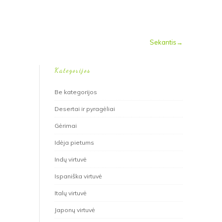
Sekantis→
Kategorijos
Be kategorijos
Desertai ir pyragėliai
Gėrimai
Idėja pietums
Indų virtuvė
Ispaniška virtuvė
Italų virtuvė
Japonų virtuvė