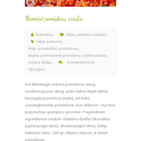
Naminė pomidorų sriuba
Kulinaras
Idėja pietums
,
Sriubos
idėja pietums
,
kaip panaudoti pomidorus
,
kepta pomidorinė
,
pomidorų sriuba
,
sriuba
,
sriuba kitaip
Komentavimas
įraše
išjungtas
Naminė
pomidorų
Kai šiltnamyje noksta pomidorai, kai jų
sriuba
raudonuoja per daug, pats laikas kepti (tikrai
teisingai) pomidorų sriubą. Jai tinka
sunokę/pernokę pomidorai. Kuo didesni – tuo bus
paprasčiau gamybos procese. Pagrindiniai
ingredientai sriubai: vidutinio dydžio česnakas;
pipirai paga skonį; druska pagal skonį; 200g.
tarkuoto sūrio; 100 gr. rūkytos mėsos; 6 dideli
pomidorai….