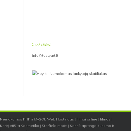
Kontaktai
info@tastyart.lt
Nemokamas PHP ir MySQL Web Hostingas
|
filmai online
|
filmas
|
Korėjietiška Kosmetika
|
Starfield mods
|
Karinė apranga, turizmo ir