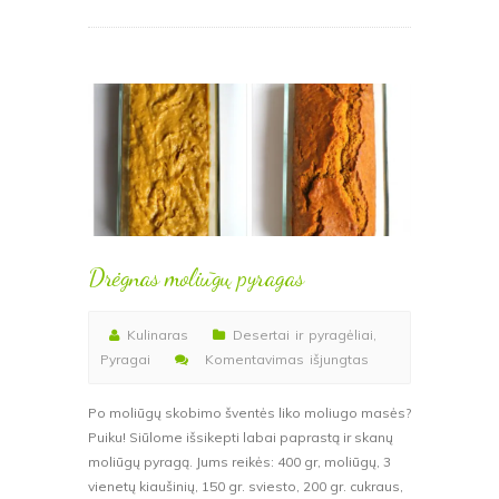
b
st
o
o
k
Drėgnas moliūgų pyragas
Kulinaras
Desertai ir pyragėliai
,
įraše
Pyragai
Komentavimas išjungtas
Drėgnas
moliūgų
Po moliūgų skobimo šventės liko moliugo masės?
pyragas
Puiku! Siūlome išsikepti labai paprastą ir skanų
moliūgų pyragą. Jums reikės: 400 gr, moliūgų, 3
vienetų kiaušinių, 150 gr. sviesto, 200 gr. cukraus,