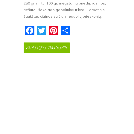
250 gr. miltų, 100 gr. mėgstamų priedų: razinos,
riešutai, šokolado gabaliukai ir kita. 1 arbatinis
šaukštas citrinos sulčių, meduolių prieskonių,…
F
T
Pi
S
a
w
nt
h
c
itt
er
ar
SKAITYTI DAUGIAU
e
er
e
e
b
st
o
o
k