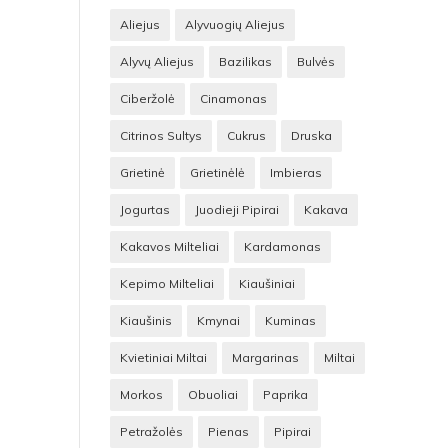
Aliejus
Alyvuogių Aliejus
Alyvų Aliejus
Bazilikas
Bulvės
Ciberžolė
Cinamonas
Citrinos Sultys
Cukrus
Druska
Grietinė
Grietinėlė
Imbieras
Jogurtas
Juodieji Pipirai
Kakava
Kakavos Milteliai
Kardamonas
Kepimo Milteliai
Kiaušiniai
Kiaušinis
Kmynai
Kuminas
Kvietiniai Miltai
Margarinas
Miltai
Morkos
Obuoliai
Paprika
Petražolės
Pienas
Pipirai